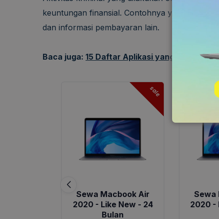
keuntungan finansial. Contohnya yaitu phising
dan informasi pembayaran lain.
Baca juga:
15 Daftar Aplikasi yang Harus Ada 
sale
Sewa Macbook Air
Sewa 
2020 - Like New - 24
2020 - 
Bulan