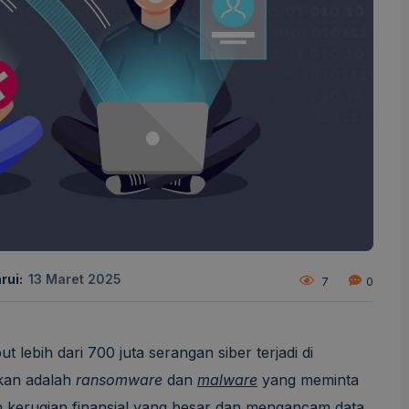
rui:
13 Maret 2025
7
0
ebih dari 700 juta serangan siber terjadi di
ukan adalah
ransomware
dan
malware
yang meminta
 kerugian finansial yang besar dan mengancam data