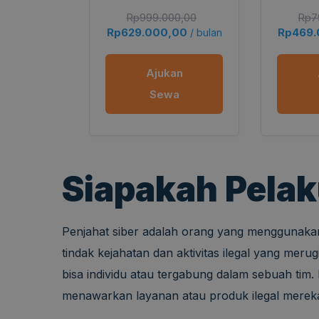
Rp
999.000,00
Rp
7
Rp
629.000,00
Rp
469
/ bulan
Ajukan
Sewa
Siapakah Pela
Penjahat siber adalah orang yang menggunaka
tindak kejahatan dan aktivitas ilegal yang mer
bisa individu atau tergabung dalam sebuah tim
menawarkan layanan atau produk ilegal merek