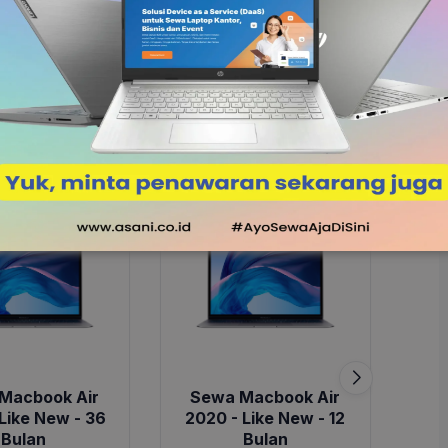
 dalam upaya mencuri akun keuangan, kartu kredit,
di Laptop, Segera Instal!
sale
sale
Macbook Air
Sewa Macbook Air
S
Like New - 36
2020 - Like New - 12
20
Bulan
Bulan