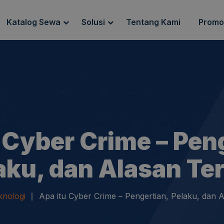
Katalog Sewa
Solusi
Tentang Kami
Promo
g Sewa
Endpoint Security
ewa
IT Network Setup
IT Asset Management
 Cyber Crime – Pen
aku, dan Alasan Ter
knologi
Apa itu Cyber Crime – Pengertian, Pelaku, dan A