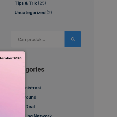
Tips & Trik
(25)
Uncategorized
(2)
Pencarian
untuk:
Categories
Administrasi
All Around
Best Deal
Bundling Network