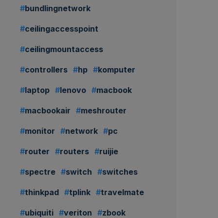
bundlingnetwork
Rp
1.129.000,00
719.000,00
/ bulan
ceilingaccesspoint
ceilingmountaccess
Ajukan
Sewa
controllers
hp
komputer
laptop
lenovo
macbook
macbookair
meshrouter
monitor
network
pc
router
routers
ruijie
spectre
switch
switches
thinkpad
tplink
travelmate
ubiquiti
veriton
zbook