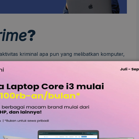
rime
?
aktivitas kriminal apa pun yang melibatkan komputer,
iber biasanya menargetkan individu, pengusaha,
nakan komputer dan jaringan untuk melakukan
ng
, penyebaran informasi ilegal, gambar, atau virus.
puter untuk menginfeksinya dengan virus kemudian
ng sampai ke seluruh jaringan.
t siber biasanya bertujuan untuk mengeruk