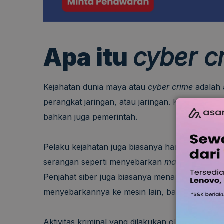
Apa itu
cyber c
Kejahatan dunia maya atau
cyber crime
adalah 
perangkat jaringan, atau jaringan. Kejahatan s
bahkan juga pemerintah.
Pelaku kejahatan juga biasanya hanya menggu
serangan seperti menyebarkan
malware
,
phisi
Penjahat siber juga biasanya menargetkan kom
menyebarkannya ke mesin lain, bahkan terkada
Aktivitas kriminal yang dilakukan oleh penjaha