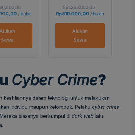
99.000,00
Rp
1.359.000,00
.000,00
Rp
819.000,00
Rp
/ bulan
/ bulan
Ajukan
Ajukan
Sewa
Sewa
ku
Cyber Crime
?
n keahliannya dalam teknologi untuk melakukan
ugikan individu maupun kelompok. Pelaku c
yber crime
. Mereka biasanya berkumpul di
dark web
lalu
a.