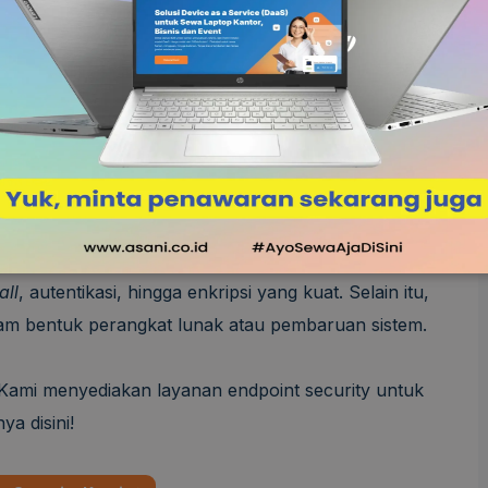
ri serangan siber.
egal dan membahayakan data yang ada dalam suatu
keamanan dalam komputer pribadi maupun
all
, autentikasi, hingga enkripsi yang kuat. Selain itu,
am bentuk perangkat lunak atau pembaruan sistem.
? Kami menyediakan layanan endpoint security untuk
a disini!