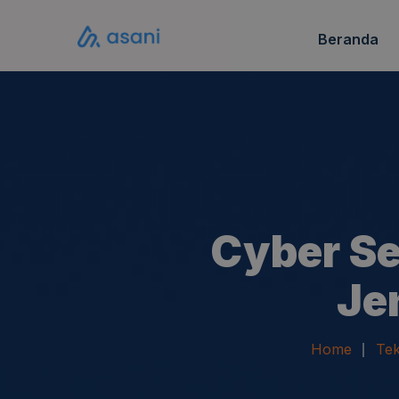
Beranda
Katalo
FAQ S
Cyber Se
Je
Home
Tek