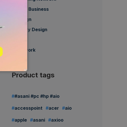
Daily Business
Design
Heavy Design
HP
Network
Product tags
#asani #pc #hp #aio
accesspoint
acer
aio
apple
asani
axioo