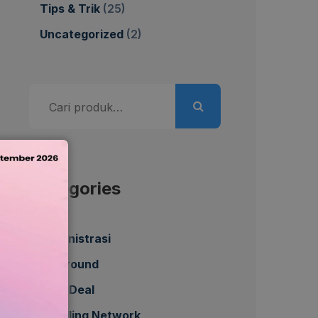
Tips & Trik
(25)
Uncategorized
(2)
Pencarian
untuk:
Categories
Administrasi
All Around
Best Deal
Bundling Network