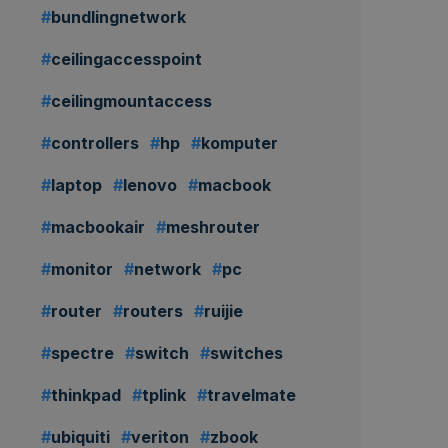
bundlingnetwork
ceilingaccesspoint
ceilingmountaccess
controllers
hp
komputer
laptop
lenovo
macbook
macbookair
meshrouter
monitor
network
pc
router
routers
ruijie
spectre
switch
switches
thinkpad
tplink
travelmate
ubiquiti
veriton
zbook