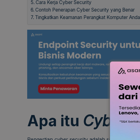
Cara Kerja Cyber Security
Contoh Penerapan Cyber Security yang Benar
Tingkatkan Keamanan Perangkat Komputer And
Apa itu
Cyber S
Pengertian
cyber security
adalah sistem keaman