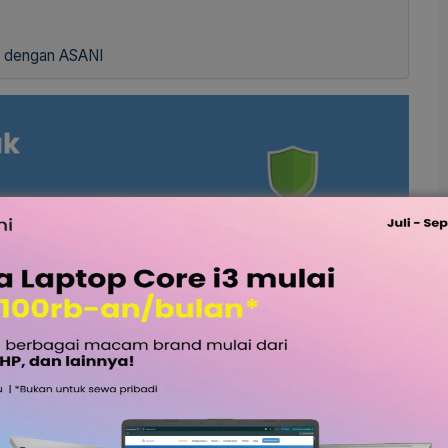
a dengan ASANI
ecurity
?
an yang diperlukan untuk melindungi data dalam