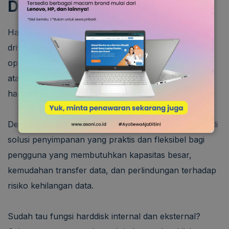
Drive Bootable
Hardisk eksternal juga dapat dikonfigurasi sebagai
drive bootable, yaitu perangkat yang berisi sistem
operasi. Ini berguna untuk memperbaiki komputer
atau mengakses sistem dalam situasi darurat jika
hardisk internal mengalami masalah.
Dengan berbagai fungsinya, hardisk eksternal menjadi
solusi penyimpanan yang praktis dan fleksibel bagi
pengguna yang membutuhkan kapasitas besar,
kemudahan transfer data, dan perlindungan terhadap
risiko kehilangan data.
Sudah tau fungsi harddisk internal dan eksternal?