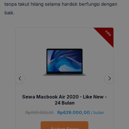
tanpa takut hilang selama hardisk berfungsi dengan
baik.
sale
Sewa Macbook Air 2020 - Like New -
24 Bulan
Rp
999.000,00
Rp
629.000,00
/ bulan
Ajukan Sewa