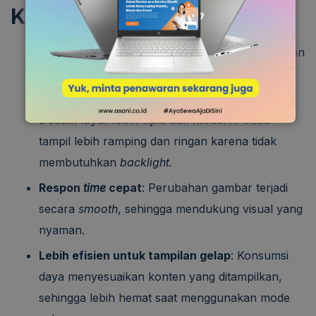
Kelebihan Layar OLED
Kontras dan ketajaman lebih unggul
: Perbedaan
antara area terang dan gelap terlihat jelas
sehingga tampilan visual lebih hidup.
Desain layar lebih tipis dan modern
: OLED
tampil lebih ramping dan ringan karena tidak
membutuhkan
backlight.
Respon
time
cepat
: Perubahan gambar terjadi
secara
smooth
, sehingga mendukung visual yang
nyaman.
Lebih efisien untuk tampilan gelap
: Konsumsi
daya menyesuaikan konten yang ditampilkan,
sehingga lebih hemat saat menggunakan mode