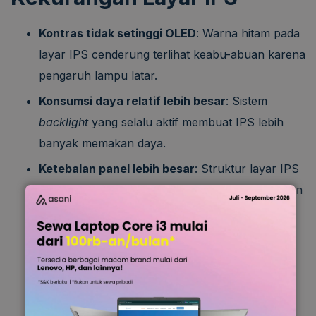
Kontras tidak setinggi OLED
: Warna hitam pada
layar IPS cenderung terlihat keabu-abuan karena
pengaruh lampu latar.
Konsumsi daya relatif lebih besar
: Sistem
backlight
yang selalu aktif membuat IPS lebih
banyak memakan daya.
Ketebalan panel lebih besar
: Struktur layar IPS
membutuhkan lapisan tambahan sehingga desain
perangkat tidak setipis OLED.
Kurang optimal untuk kebutuhan visual
: IPS
lebih cocok untuk stabilitas kerja dibandingkan
pengalaman visual yang sangat tajam.