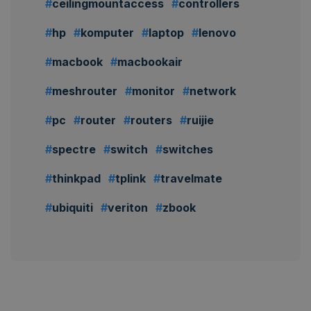
ceilingmountaccess
controllers
hp
komputer
laptop
lenovo
macbook
macbookair
meshrouter
monitor
network
pc
router
routers
ruijie
spectre
switch
switches
thinkpad
tplink
travelmate
ubiquiti
veriton
zbook