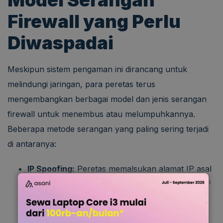
Model Serangan
Firewall yang Perlu
Diwaspadai
Meskipun sistem pengaman ini dirancang untuk
melindungi jaringan, para peretas terus
mengembangkan berbagai model dan jenis serangan
firewall untuk menembus atau melumpuhkannya.
Beberapa metode serangan yang paling sering terjadi
di antaranya:
IP Spoofing:
Peretas memalsukan alamat IP asal
paket data mereka agar terlihat seperti alamat IP
internal yang tepercaya, dengan harapan bisa
mengelabui jenis filter firewall konvensional.