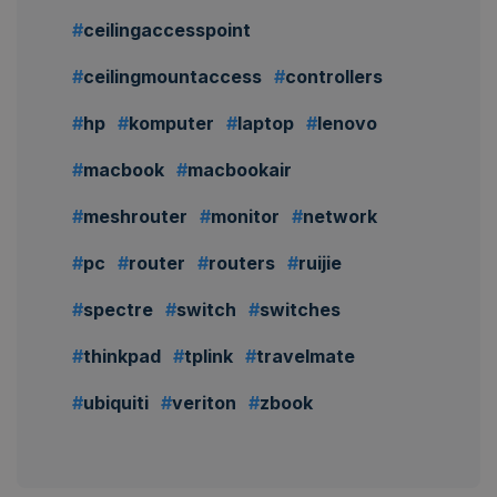
ceilingaccesspoint
ceilingmountaccess
controllers
hp
komputer
laptop
lenovo
macbook
macbookair
meshrouter
monitor
network
pc
router
routers
ruijie
spectre
switch
switches
thinkpad
tplink
travelmate
ubiquiti
veriton
zbook