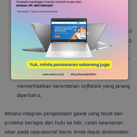
DDoS Attacks:
Membanjiri lalu lintas jaringan
dengan jutaan permintaan palsu secara
bersamaan untuk membuat perangkat pengaman
kewalahan (
overload
) hingga sistemnya tumbang.
Application-Layer Attacks:
Menargetkan celah
keamanan pada aplikasi tertentu yang diizinkan
lewat oleh sistem pengaman, biasanya
memanfaatkan kerentanan
software
yang jarang
diperbarui.
Melalui integrasi pengelolaan gawai yang tepat dan
proteksi berlapis dari hulu ke hilir, celah keamanan
siber pada operasional bisnis Anda dapat diminimalisir