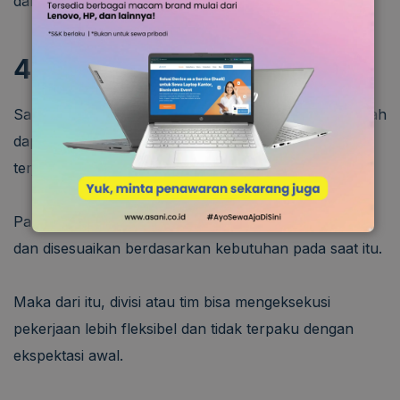
dan mencegah distraksi akibat
overload
pekerjaan.
4. Fleksibel dan Adaptif
Salah satu keuntungan lain dari metode kanban adalah
dapat menyesuaikan perubahan-perubahan yang
terjadi pada perusahaan.
Papan kanban yang fleksibel bisa kapan saja diubah
dan disesuaikan berdasarkan kebutuhan pada saat itu.
Maka dari itu, divisi atau tim bisa mengeksekusi
pekerjaan lebih fleksibel dan tidak terpaku dengan
ekspektasi awal.