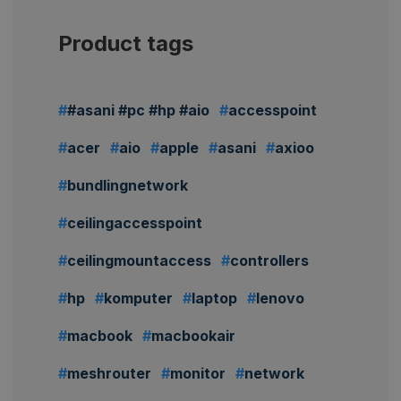
Product tags
#asani #pc #hp #aio
accesspoint
acer
aio
apple
asani
axioo
bundlingnetwork
ceilingaccesspoint
ceilingmountaccess
controllers
hp
komputer
laptop
lenovo
macbook
macbookair
meshrouter
monitor
network