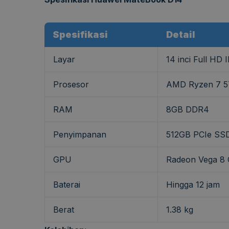
Spesifikasi
Detail
Layar
14 inci Full HD I
Prosesor
AMD Ryzen 7 57
RAM
8GB DDR4
Penyimpanan
512GB PCIe SS
GPU
Radeon Vega 8 
Baterai
Hingga 12 jam
Berat
1.38 kg