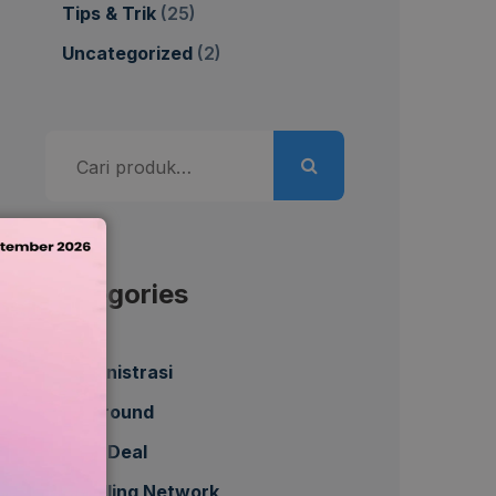
Tips & Trik
(25)
Uncategorized
(2)
Pencarian
untuk:
Categories
Administrasi
All Around
Best Deal
Bundling Network