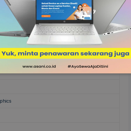
1920 x 1080), IPS
0U (6 core, up to 4.5GHz)
phics