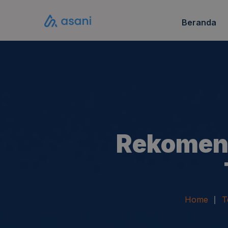
Beranda
Katalo
FAQ S
Rekomend
Home
T