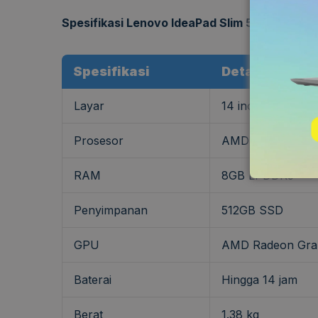
Spesifikasi Lenovo IdeaPad Slim 5
Spesifikasi
Detail
Layar
14 inci Full HD (
Prosesor
AMD Ryzen 5 753
RAM
8GB LPDDR5
Penyimpanan
512GB SSD
GPU
AMD Radeon Gra
Baterai
Hingga 14 jam
Berat
1.38 kg