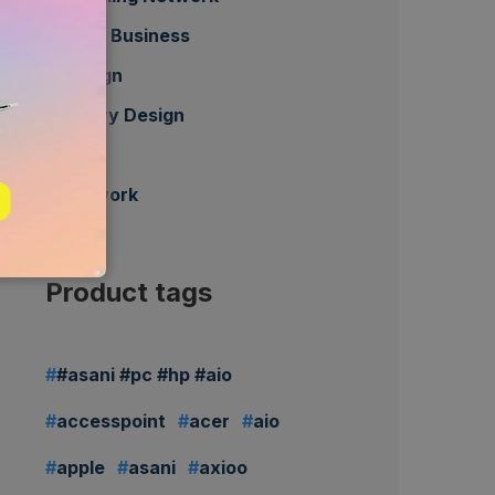
Daily Business
Design
Heavy Design
HP
Network
Product tags
#asani #pc #hp #aio
accesspoint
acer
aio
apple
asani
axioo