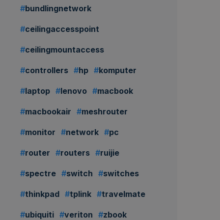
bundlingnetwork
ceilingaccesspoint
ceilingmountaccess
controllers
hp
komputer
laptop
lenovo
macbook
macbookair
meshrouter
monitor
network
pc
router
routers
ruijie
spectre
switch
switches
thinkpad
tplink
travelmate
ubiquiti
veriton
zbook