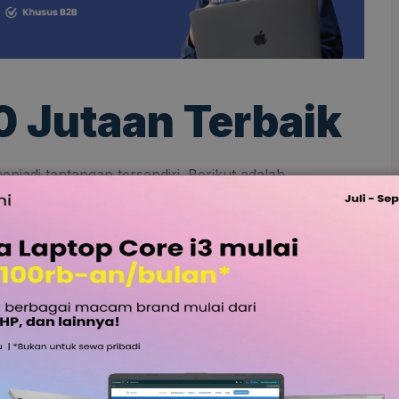
0 Jutaan Terbaik
enjadi tantangan tersendiri. Berikut adalah
ng layak dipertimbangkan untuk kebutuhan kerja:
lim 5
 bagi pengguna yang menginginkan laptop tipis,
multitasking harian. Dengan prosesor AMD Ryzen 5
agai aplikasi produktivitas tanpa hambatan.