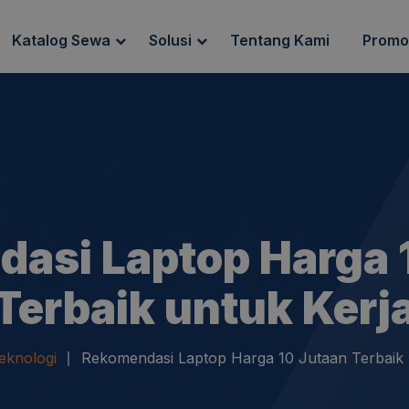
Katalog Sewa
Solusi
Tentang Kami
Promo
g Sewa
Endpoint Security
ewa
IT Network Setup
IT Asset Management
asi Laptop Harga 
Terbaik untuk Kerj
eknologi
Rekomendasi Laptop Harga 10 Jutaan Terbaik 