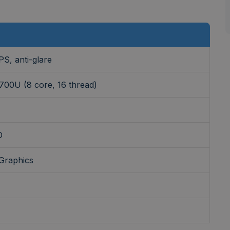
PS, anti-glare
00U (8 core, 16 thread)
D
Graphics