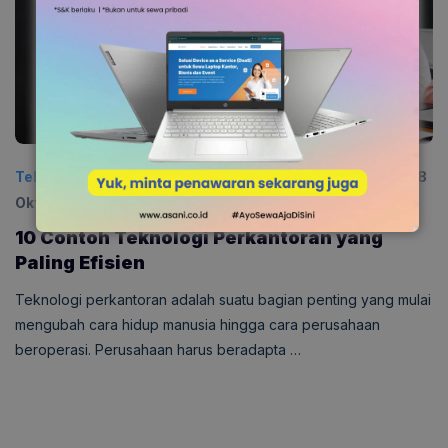
Teknologi
Diposting:
30 September 2024
|
Diperbarui:
28
Oktober 2025
0
10 Contoh Teknologi Perkantoran​ yang
Paling Efisien
Teknologi perkantoran adalah suatu bagian penting yang mulai
mengubah cara hidup manusia hingga cara perusahaan
beroperasi. Perusahaan harus beradapta …