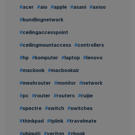
acer
aio
apple
asani
axioo
bundlingnetwork
ceilingaccesspoint
ceilingmountaccess
controllers
hp
komputer
laptop
lenovo
macbook
macbookair
meshrouter
monitor
network
pc
router
routers
ruijie
spectre
switch
switches
thinkpad
tplink
travelmate
ubiquiti
veriton
zbook