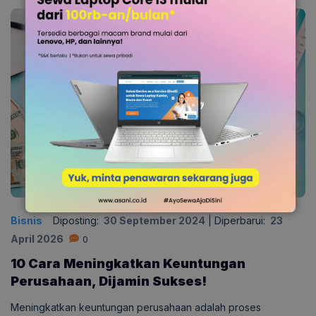
Bisnis
Diposting:
30 September 2024
|
Diperbarui:
23
April 2026
0
10 Cara Meningkatkan Keuntungan
Perusahaan, Dijamin Sukses!
Meningkatkan keuntungan perusahaan adalah proses