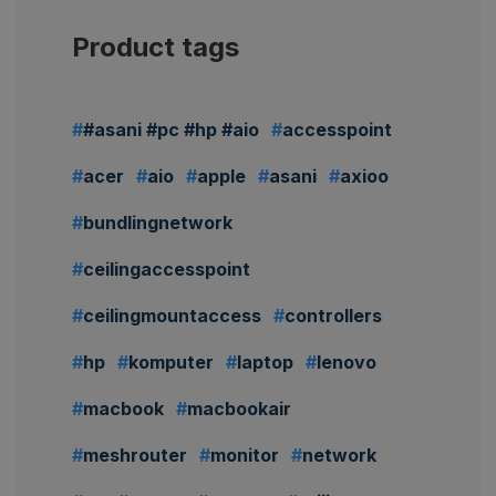
Product tags
#asani #pc #hp #aio
accesspoint
acer
aio
apple
asani
axioo
bundlingnetwork
ceilingaccesspoint
ceilingmountaccess
controllers
hp
komputer
laptop
lenovo
macbook
macbookair
meshrouter
monitor
network