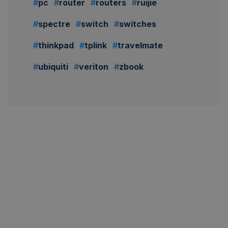
pc
router
routers
ruijie
spectre
switch
switches
thinkpad
tplink
travelmate
ubiquiti
veriton
zbook