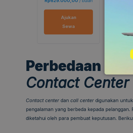
Rp
629.000,00
Rp
469
/ bulan
Ajukan
Sewa
Perbedaan
Call
Contact Center
Contact center
dan
call center
digunakan untuk 
pengalaman yang berbeda kepada pelanggan.
diketahui oleh para pembuat keputusan. Berik