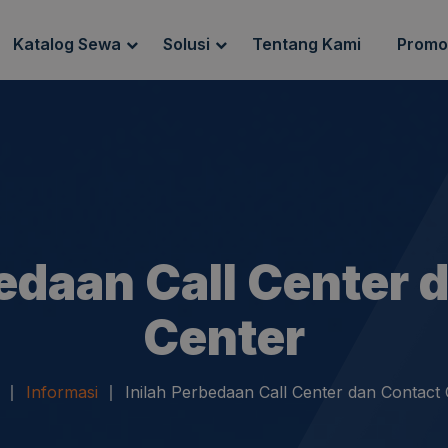
Katalog Sewa
Solusi
Tentang Kami
Promo
g Sewa
Endpoint Security
ewa
IT Network Setup
IT Asset Management
bedaan Call Center 
Center
Informasi
Inilah Perbedaan Call Center dan Contact