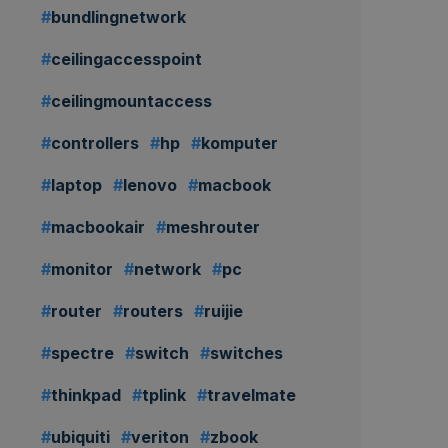
bundlingnetwork
ceilingaccesspoint
ceilingmountaccess
controllers
hp
komputer
laptop
lenovo
macbook
macbookair
meshrouter
monitor
network
pc
router
routers
ruijie
spectre
switch
switches
thinkpad
tplink
travelmate
ubiquiti
veriton
zbook