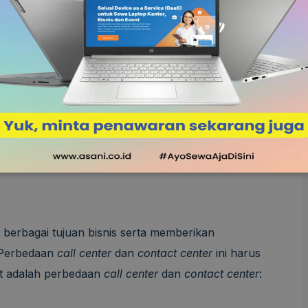
.000,00
Rp
819.000,00
Rp
/ bulan
/ bulan
Ajukan
Ajukan
Sewa
Sewa
 Center
dan
berbagai tujuan bisnis serta memberikan
 Perbedaan
call center
dan
contact center
ini harus
ut adalah perbedaan
call center
dan
contact center
: