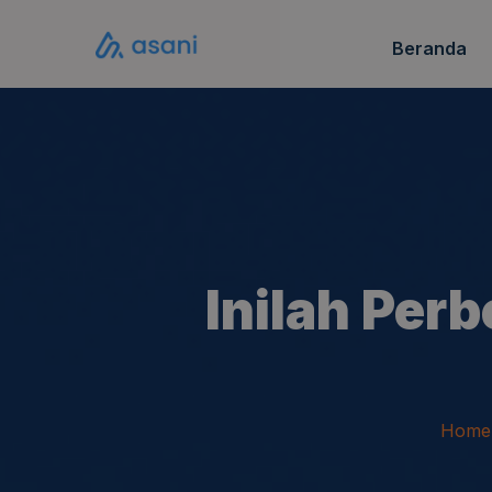
Beranda
Katalo
FAQ S
Inilah Per
Home