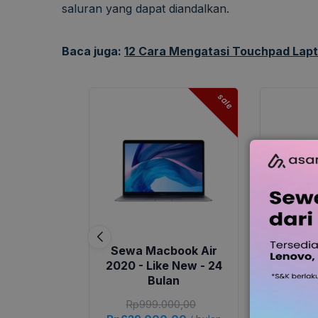
saluran yang dapat diandalkan.
Baca juga:
12 Cara Mengatasi Touchpad Lapt
sale
Sewa Macbook Air
Sewa 
2020 - Like New - 24
2020 - 
Bulan
Rp
999.000,00
Rp
7