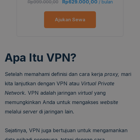
Rp
999.000,00
Rp
629.000,00
/ bulan
Ajukan Sewa
Apa Itu VPN?
Setelah memahami definisi dan cara kerja
proxy,
mari
kita lanjutkan dengan VPN atau
Virtual Private
Network.
VPN adalah jaringan
virtual
yang
memungkinkan Anda untuk mengakses
website
melalui
server
di jaringan lain.
Sejatinya, VPN juga bertujuan untuk mengamankan
data pribadi pengguna, tetapi dengan cara