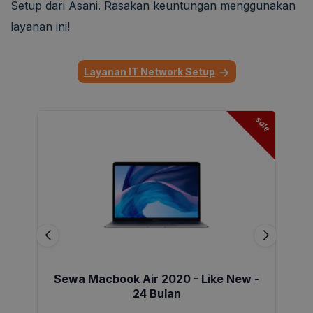
Setup dari Asani. Rasakan keuntungan menggunakan
layanan ini!
Layanan IT Network Setup
sale
Sewa Macbook Air 2020 - Like New -
24 Bulan