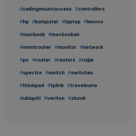
ceilingmountaccess
controllers
hp
komputer
laptop
lenovo
macbook
macbookair
meshrouter
monitor
network
pc
router
routers
ruijie
spectre
switch
switches
thinkpad
tplink
travelmate
ubiquiti
veriton
zbook