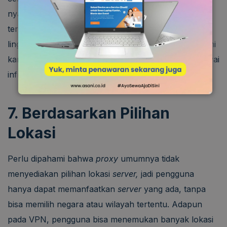
nya
overload,
koneksinya bisa melambat, bahkan
terputus. Lain halnya dengan VPN yang bekerja di
lingkup sistem sehingga koneksinya lebih stabil. Hal ini
karena penyedia VPN komersial umumnya mempunyai
infrastruktur yang cukup kuat dan terstruktur.
7. Berdasarkan Pilihan
Lokasi
Perlu dipahami bahwa
proxy
umumnya tidak
menyediakan pilihan lokasi
server,
jadi pengguna
hanya dapat memanfaatkan
server
yang ada, tanpa
bisa memilih negara atau wilayah tertentu. Adapun
pada VPN, pengguna bisa menemukan banyak lokasi