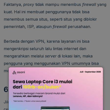
Faktanya,
proxy
tidak mampu menembus
firewall
yang
kuat. Hal ini membuat penggunanya tidak bisa
menembus semua situs, seperti situs
yang diblokir
pemerintah, ISP, ataupun
firewall
perusahaan.
Berbeda dengan VPN, karena layanan ini bisa
mengenkripsi seluruh lalu lintas internet dan
mengarahkan melalui
server
di lokasi lain, maka
pengguna yang menggunakan VPN umumnya bisa
menembus
website
yang statusnya diblokir.
6. Berdasarkan Stabilitas
Jika ditinjau dari stabilitas,
proxy
sebenarnya
cenderung sering bermasalah. Pasalnya, jika
server-