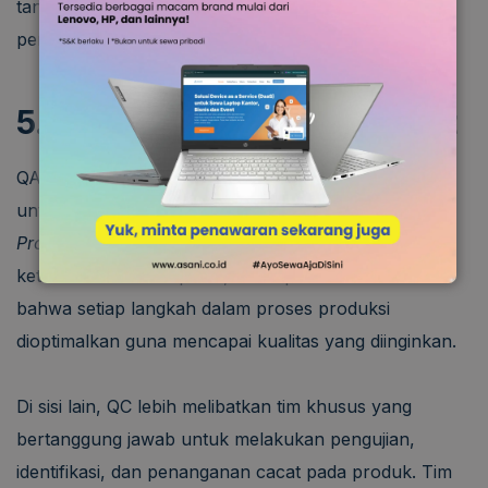
tanggung jawab QC berfokus pada inspeksi dan
pengujian produk yang sudah jadi.
5. Pihak-Pihak yang Terlibat
QA melibatkan semua anggota tim dalam perusahaan
untuk memahami dan mengikuti
Standard Operating
Procedure
(SOP) yang telah ditetapkan. Dengan
keterlibatan semua pihak, QA dapat memastikan
bahwa setiap langkah dalam proses produksi
dioptimalkan guna mencapai kualitas yang diinginkan.
Di sisi lain, QC lebih melibatkan tim khusus yang
bertanggung jawab untuk melakukan pengujian,
identifikasi, dan penanganan cacat pada produk. Tim