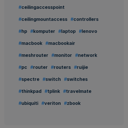
ceilingaccesspoint
ceilingmountaccess
controllers
hp
komputer
laptop
lenovo
macbook
macbookair
meshrouter
monitor
network
pc
router
routers
ruijie
spectre
switch
switches
thinkpad
tplink
travelmate
ubiquiti
veriton
zbook