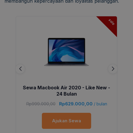
membangun kepercayaan dan loyalitas pelanggan.
sale
Sewa Macbook Air 2020 - Like New -
24 Bulan
Rp
999.000,00
Rp
629.000,00
/ bulan
Ajukan Sewa