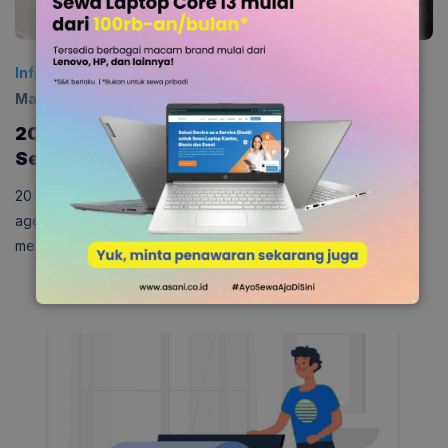
Informasi
Diposting:
31 Oktober 2024
|
Diperbarui:
13
Maret 2025
0
20 Skill yang Harus Dimiliki oleh Customer
Service atau Call Center
20 Skill yang Harus Dimiliki oleh Customer Service – Menjadi
agen call center lebih dari sekedar membantu pelanggan
menyelesaikan masalah. Agen …