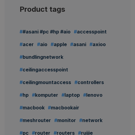
Product tags
#asani #pc #hp #aio
accesspoint
acer
aio
apple
asani
axioo
bundlingnetwork
ceilingaccesspoint
ceilingmountaccess
controllers
hp
komputer
laptop
lenovo
macbook
macbookair
meshrouter
monitor
network
pc
router
routers
ruijie