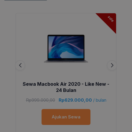
sale
Sewa Macbook Air 2020 - Like New -
24 Bulan
Rp
999.000,00
Rp
629.000,00
/ bulan
Ajukan Sewa