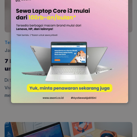
Teknologi
Diposting:
15 Januari 2026
|
Diperbarui:
15
Januari 2026
0
7 Laptop Asus Vivobook Terbaru 2026
untuk Semua Kebutuhan!
Di tahun 2026, terdapat berbagai pilihan Laptop Asus
Vivobook yang memiliki performa mumpuni. Sebelum
memutuskan membeli, cek pilihanya dulu di sini!