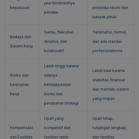
jalur birokrasinya
Keputusan
prosedur resmi dan
pendek
banyak pihak
Santai, fleksibel,
Terstruktur, formal,
Budaya dan
dinamis, dan
dan ada standar
Sistem Kerja
kolaboratif
profesionalisme
Lebih tinggi karena
Lebih baik karena
Risiko dan
adanya
stabilitas finansial
Keamanan
ketidakpastian
dan memiliki sistem
Kerja
bisnis dan
yang mapan
perubahan strategi
Upah yang
Upah tetap,
Kompensasi
kompetitif dan
tunjangan lengkap,
dan Fasilitas
fasilitas lebih
dan fasilitas