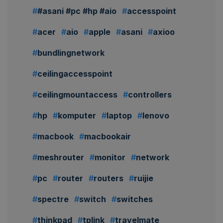
#asani #pc #hp #aio
accesspoint
acer
aio
apple
asani
axioo
bundlingnetwork
ceilingaccesspoint
ceilingmountaccess
controllers
hp
komputer
laptop
lenovo
macbook
macbookair
meshrouter
monitor
network
pc
router
routers
ruijie
spectre
switch
switches
thinkpad
tplink
travelmate