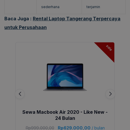
sederhana
terjamin
Baca Juga :
Rental Laptop Tangerang Terpercaya
untuk Perusahaan
sale
Sewa Macbook Air 2020 - Like New -
24 Bulan
Rp
999.000,00
Rp
629.000,00
/ bulan