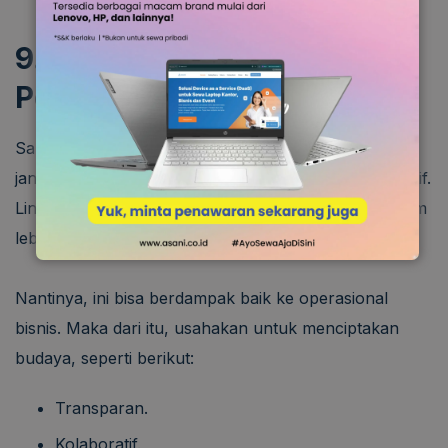
9. Membuat Budaya yang
Positif
Salah satu faktor penentu kesuksesan
startup
dalam
jangka panjang, yakni budaya perusahaan yang positif.
Lingkungan kerja yang mendukung akan membuat tim
lebih termotivasi dan bertahan lama.
Nantinya, ini bisa berdampak baik ke operasional
bisnis. Maka dari itu, usahakan untuk menciptakan
budaya, seperti berikut:
Transparan.
Kolaboratif.