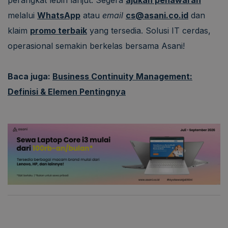
perangkat lebih lanjut. Segera
ajukan penawaran
melalui
WhatsApp
atau
email
cs@asani.co.id
dan
klaim
promo terbaik
yang tersedia. Solusi IT cerdas,
operasional semakin berkelas bersama Asani!
Baca juga:
Business Continuity Management:
Definisi & Elemen Pentingnya