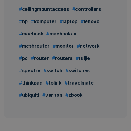
ceilingmountaccess
controllers
hp
komputer
laptop
lenovo
macbook
macbookair
meshrouter
monitor
network
pc
router
routers
ruijie
spectre
switch
switches
thinkpad
tplink
travelmate
ubiquiti
veriton
zbook