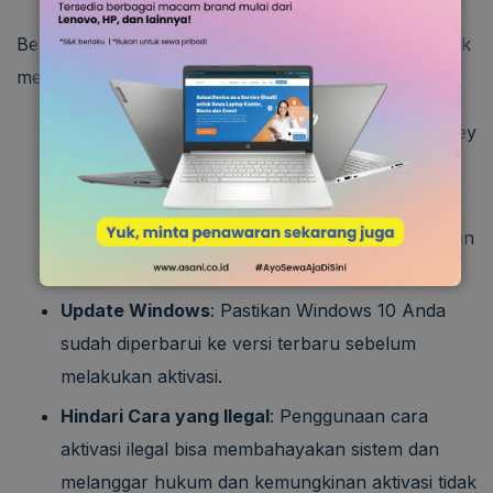
Berikut beberapa tips aktivasi Windows 10 Anda untuk
menjamin keberhasilan prosesnya:
Gunakan Product Key Asli
: Pastikan Product Key
yang Anda gunakan valid dan resmi dari
Microsoft.
Periksa Koneksi Internet
: Aktivasi membutuhkan
koneksi internet yang stabil.
Update Windows
: Pastikan Windows 10 Anda
sudah diperbarui ke versi terbaru sebelum
melakukan aktivasi.
Hindari Cara yang Ilegal
: Penggunaan cara
aktivasi ilegal bisa membahayakan sistem dan
melanggar hukum dan kemungkinan aktivasi tidak