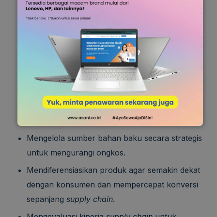
Mengamati target pasar secara detail sebagai
bagian dari upaya merancang produk terbaik.
Memahami produk apa yang lebih cocok untuk
konsumen.
Mengelola informasi supaya lebih cair dan
terarah.
Menyesuaikan jaringan logistik untuk melayani
konsumen yang berbeda.
Mengelola sumber bahan baku secara strategis
untuk mengurangi ongkos.
Mendiferensiasikan produk agar semakin dekat
dengan konsumen dan mempercepat konversi
sepanjang
supply chain
.
Mengevaluasi kinerja
supply chain
untuk