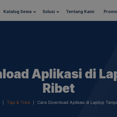
Katalog Sewa
Solusi
Tentang Kami
Promo
g Sewa
Endpoint Security
ewa
IT Network Setup
IT Asset Management
load Aplikasi di La
Ribet
Tips & Trick
Cara Download Aplikasi di Laptop Tanpa