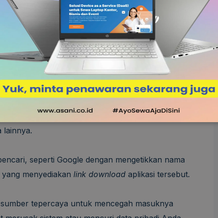
owser
yang sudah terpasang di laptop, seperti Google
g biasa Anda gunakan agar prosesnya lebih nyaman
ang Anda pilih telah menggunakan versi terbaru agar
itus Penyedia Aplikasi
 yang ingin diunduh di situs resmi penyedia aplikasi,
a lainnya.
n pencari, seperti Google dengan mengetikkan nama
esmi yang menyediakan
link
download
aplikasi tersebut.
ih sumber tepercaya untuk mencegah masuknya
 merusak sistem atau mencuri data pribadi Anda.