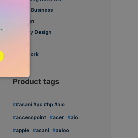
Daily Business
Design
Heavy Design
HP
Network
Product tags
#asani #pc #hp #aio
accesspoint
acer
aio
apple
asani
axioo