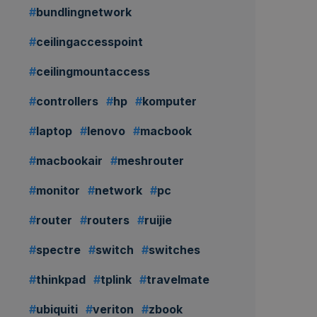
bundlingnetwork
ceilingaccesspoint
ceilingmountaccess
controllers
hp
komputer
laptop
lenovo
macbook
macbookair
meshrouter
monitor
network
pc
router
routers
ruijie
spectre
switch
switches
thinkpad
tplink
travelmate
ubiquiti
veriton
zbook