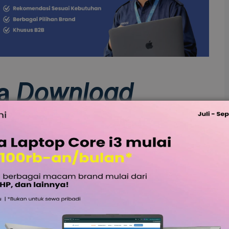
ra
Download
top?
hrome, Mozilla Firefox, atau
browser
lain sebenarnya
nya di bawah ini.