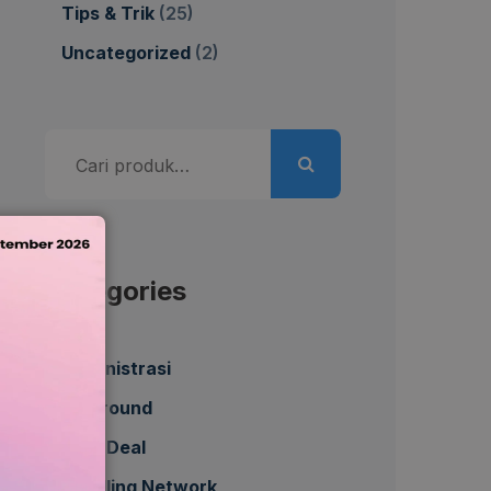
Tips & Trik
(25)
Uncategorized
(2)
Pencarian
untuk:
Categories
Administrasi
All Around
Best Deal
Bundling Network