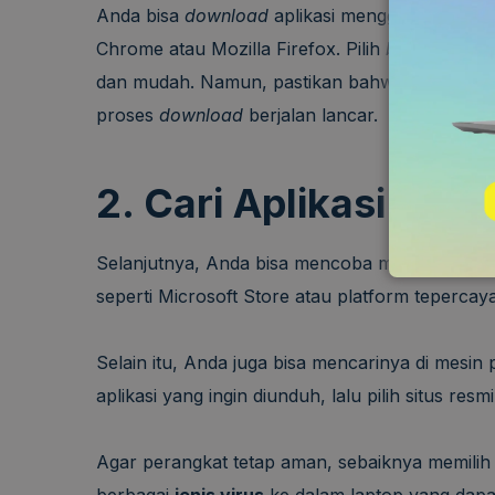
Anda bisa
download
aplikasi menggunakan
br
Chrome atau Mozilla Firefox. Pilih
browser
yan
dan mudah. Namun, pastikan bahwa
browser
y
proses
download
berjalan lancar.
2. Cari Aplikasi di S
Selanjutnya, Anda bisa mencoba mencari aplikasi
seperti Microsoft Store atau platform tepercay
Selain itu, Anda juga bisa mencarinya di mesi
aplikasi yang ingin diunduh, lalu pilih situs r
Agar perangkat tetap aman, sebaiknya memil
berbagai
jenis virus
ke dalam laptop yang dapat