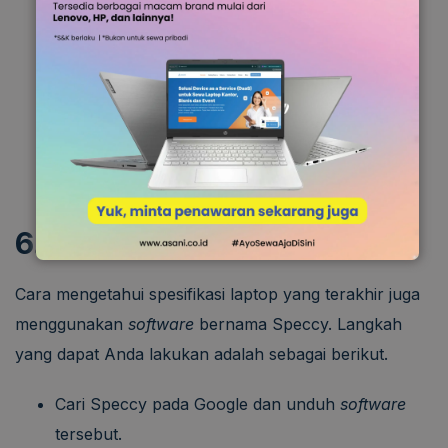
informasi utama tentang laptop.
Anda juga bisa memperoleh informasi mengenai
tipe memori pada kolom
type memory
dan
besaran RAM di bagian tab SPD.
Aplikasi ini juga memberikan informasi tentang
tegangan listrik dan
power consumption
.
6. Melalui Speccy
Cara mengetahui spesifikasi laptop yang terakhir juga
menggunakan
software
bernama Speccy. Langkah
yang dapat Anda lakukan adalah sebagai berikut.
Cari Speccy pada Google dan unduh
software
tersebut.