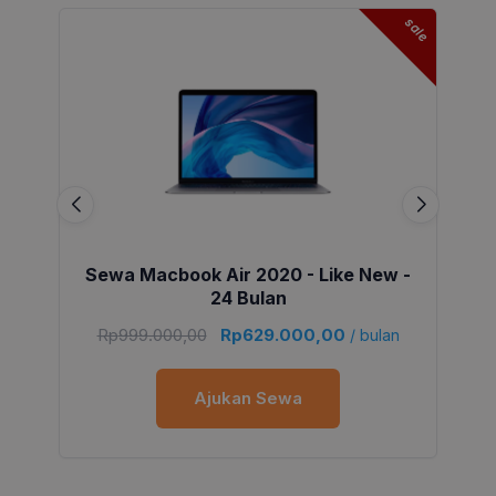
sale
Sewa Macbook Air 2020 - Like New -
24 Bulan
Rp
999.000,00
Rp
629.000,00
/ bulan
Ajukan Sewa