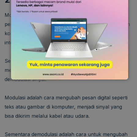
Modem atau
modulator demodulator,
merupakan
perangkat elektronik yang berfungsi menghubungkan
komputer, laptop, ponsel, dan perangkat lain ke
internet.
Selain itu, modem berperan sebagai pengirim data
melalui saluran telepon dengan modulasi dan
demodulasi sinyal.
Modulasi adalah cara mengubah pesan digital seperti
teks atau gambar di komputer, menjadi sinyal yang
bisa dikirim melalui kabel atau udara.
Sementara demodulasi adalah cara untuk mengubah