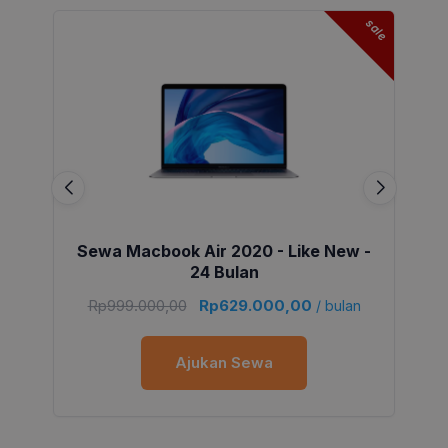
sale
Sewa Macbook Air 2020 - Like New -
24 Bulan
Rp
999.000,00
Rp
629.000,00
/ bulan
Ajukan Sewa