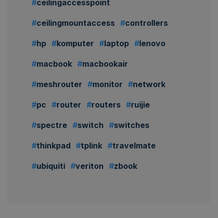
ceilingaccesspoint
ceilingmountaccess
controllers
hp
komputer
laptop
lenovo
macbook
macbookair
meshrouter
monitor
network
pc
router
routers
ruijie
spectre
switch
switches
thinkpad
tplink
travelmate
ubiquiti
veriton
zbook