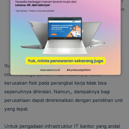
khawatir produktivitas kerja akan terganggu oleh
insiden kecil, seperti hujan gerimis atau tumpahan
air.
Beberapa model laptop dilengkapi dengan fitur
TPM (
Trusted Platform Module
), sensor
biometrik, dan enkripsi
hardware
sehingga bisa
menjamin keamanan data perusahaan.
Itulah beberapa rekomendasi laptop tahan air yang
cocok sebagai pilihan. Pada dasarnya, risiko
kerusakan fisik pada perangkat kerja tidak bisa
sepenuhnya dihindari. Namun,, dampaknya bagi
perusahaan dapat diminimalkan dengan pemilihan unit
yang tepat.
Untuk pengadaan infrastruktur IT kantor yang andal