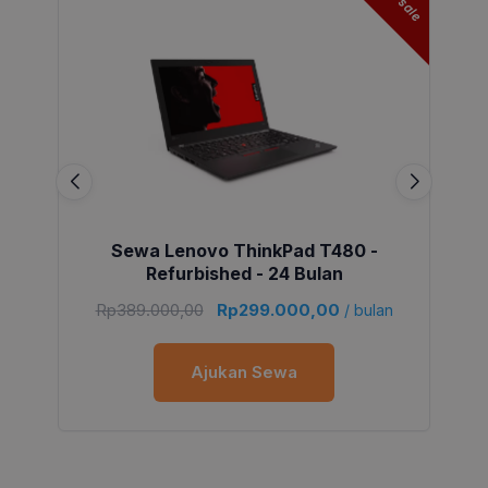
sale
Sewa Lenovo ThinkPad T480 -
Refurbished - 24 Bulan
Rp
389.000,00
Rp
299.000,00
/ bulan
Ajukan Sewa