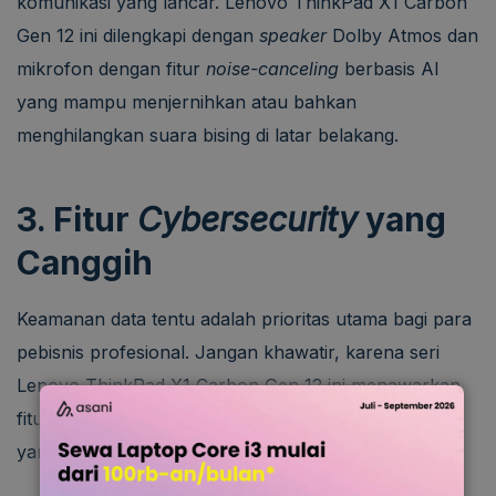
komunikasi yang lancar. Lenovo ThinkPad X1 Carbon
Gen 12 ini dilengkapi dengan
speaker
Dolby Atmos dan
mikrofon dengan fitur
noise-canceling
berbasis AI
yang mampu menjernihkan atau bahkan
menghilangkan suara bising di latar belakang.
3. Fitur
Cybersecurity
yang
Canggih
Keamanan data tentu adalah prioritas utama bagi para
pebisnis profesional. Jangan khawatir, karena seri
Lenovo ThinkPad X1 Carbon Gen 12 ini menawarkan
fitur
cybersecurity
canggih dengan sensor sidik jari
yang terintegrasi pada tombol
power
.