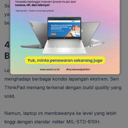
Selain itu, ada juga teknologi ThinkShield dari Lenovo
yang memberikan perlindungan tambahan dari
berbagai ancaman serangan siber.
4. Tetap Tangguh di
Berbagai Situasi Cuaca
Lenovo ThinkPad X1 Carbon Gen 12 dirancang untuk
menghadapi berbagai kondisi lapangan ekstrem. Seri
ThinkPad memang terkenal dengan
build quality
yang
solid.
Namun, laptop ini membawanya ke level yang lebih
tinggi dengan standar militer MIL-STD-810H.