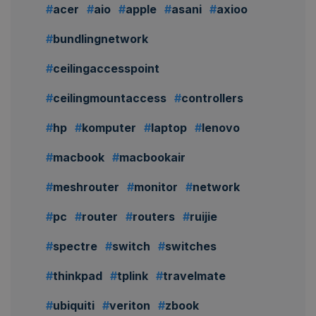
acer
aio
apple
asani
axioo
bundlingnetwork
ceilingaccesspoint
ceilingmountaccess
controllers
hp
komputer
laptop
lenovo
macbook
macbookair
meshrouter
monitor
network
pc
router
routers
ruijie
spectre
switch
switches
thinkpad
tplink
travelmate
ubiquiti
veriton
zbook