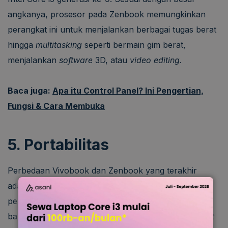
angkanya, prosesor pada Zenbook memungkinkan
perangkat ini untuk menjalankan berbagai tugas berat
hingga
multitasking
seperti bermain gim berat,
menjalankan
software
3D, atau
video editing
.
Baca juga:
Apa itu Control Panel? Ini Pengertian,
Fungsi & Cara Membuka
5. Portabilitas
Perbedaan Vivobook dan Zenbook yang terakhir
adalah portabilitas. Untuk menyokong aktivitas
penggunanya, Zenbook memiliki porta yang lebih
banyak dan canggih dengan basis USB-C
thunderbolt