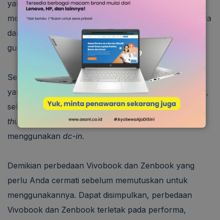
yang super kencang. Porta
thunderbolt
memungkinkan Anda untuk melakukan pengisian daya
dan transfer data yang lebih cepat serta bisa Anda
gunakan juga sebagai
power bank.
Sementara itu, Vivobook memiliki kesediaan porta
yang terbatas, yakni USB 3.2 atau HDMI. Lebih lanjut,
sebagian seri dari Vivobook tidak memiliki porta
thunderbolt
serta kabel daya yang masih
menggunakan
dc-in
.
Demikian perbedaan Vivobook dan Zenbook yang
perlu Anda cermati sebelum memutuskan untuk
menggunakannya. Dapat disimpulkan, perbedaan
Vivobook dan Zenbook terletak pada performa,