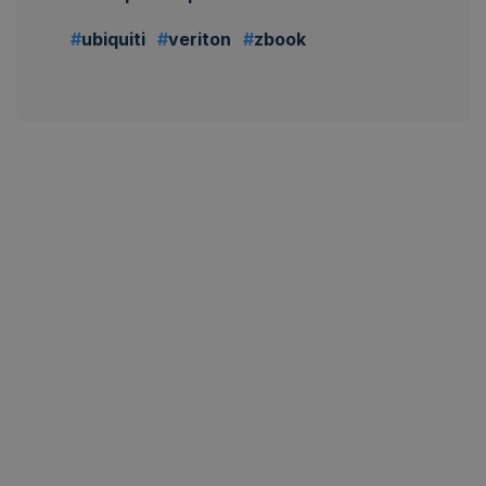
ubiquiti
veriton
zbook