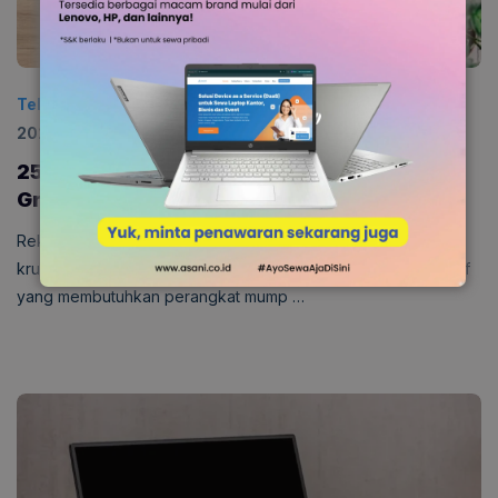
Teknologi
Diposting:
29 Januari 2026
|
Diperbarui:
1 Juli
2026
0
25 Rekomendasi Laptop untuk Desain
Grafis 2026 Terbaik
Rekomendasi laptop untuk desain grafis menjadi informasi
krusial bagi para profesional maupun pemula di bidang kreatif
yang membutuhkan perangkat mump …