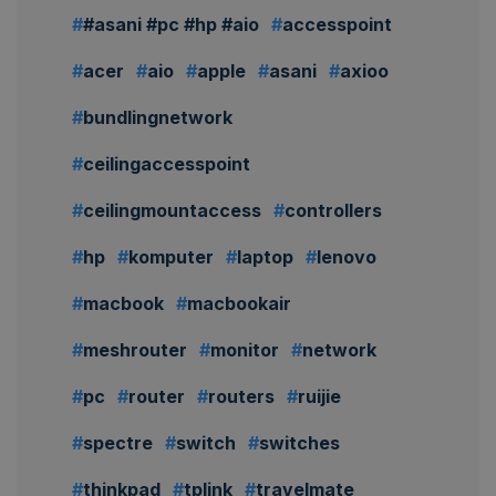
#asani #pc #hp #aio
accesspoint
acer
aio
apple
asani
axioo
bundlingnetwork
ceilingaccesspoint
ceilingmountaccess
controllers
hp
komputer
laptop
lenovo
macbook
macbookair
meshrouter
monitor
network
pc
router
routers
ruijie
spectre
switch
switches
thinkpad
tplink
travelmate