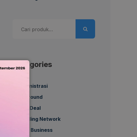
Pencarian
untuk:
Categories
Administrasi
All Around
Best Deal
Bundling Network
Daily Business