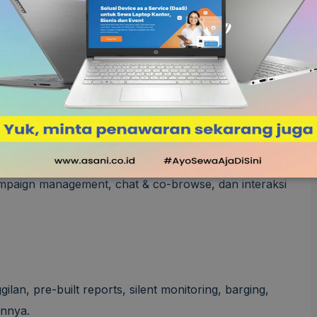
puan IVR dan ACD standar dengan paket basic,
da bisa mendapatkannya di paket Premium dan
, Virtual hold, Voicemail routing, Omnichannel routing
ampaign management, chat & co-browse, dan interaksi
an, pre-built reports, silent monitoring, barging,
innya.