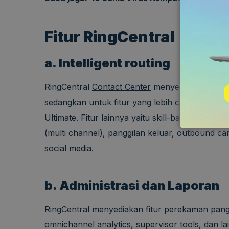
Fitur RingCentral
a. Intelligent routing
RingCentral
Contact Center
menyediakan kemam
sedangkan untuk fitur yang lebih canggih, An
Ultimate. Fitur lainnya yaitu skill-based routing
(multi channel), panggilan keluar, outbound c
social media.
b. Administrasi dan Laporan
RingCentral menyediakan fitur perekaman panggil
omnichannel analytics, supervisor tools, dan la