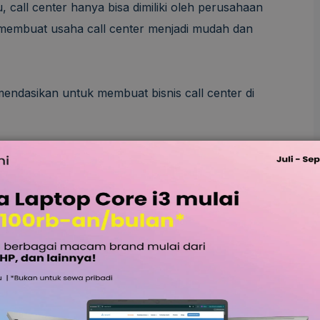
 call center hanya bisa dimiliki oleh perusahaan
 membuat usaha call center menjadi mudah dan
endasikan untuk membuat bisnis call center di
engan dukungan omnichannel dan integrasi CRM.
arga yaitu Essential, Standard, Premium, dan
ih paket yang sesuai dengan kebutuhan dan skala
s Paling Berbahaya