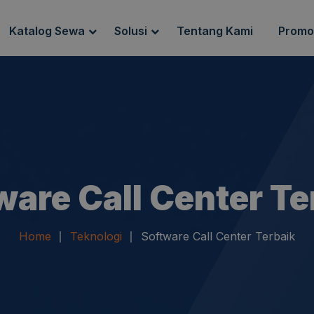
Katalog Sewa
Solusi
Tentang Kami
Promo
g Sewa
Endpoint Security
ewa
IT Network Setup
IT Asset Management
ware Call Center Te
Home
Teknologi
Software Call Center Terbaik