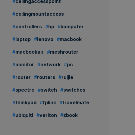
ceilingaccesspoint
ceilingmountaccess
controllers
hp
komputer
laptop
lenovo
macbook
macbookair
meshrouter
monitor
network
pc
router
routers
ruijie
spectre
switch
switches
thinkpad
tplink
travelmate
ubiquiti
veriton
zbook