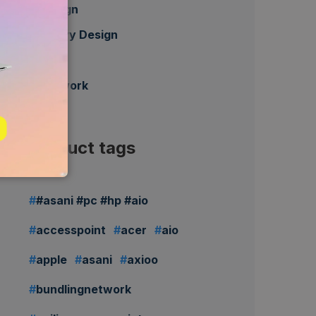
Design
Heavy Design
HP
Network
Product tags
#asani #pc #hp #aio
accesspoint
acer
aio
apple
asani
axioo
bundlingnetwork