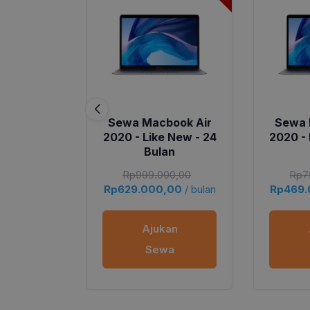
Sewa Macbook Air
Sewa 
2020 - Like New - 24
2020 - 
Bulan
Rp
999.000,00
Rp
7
Rp
629.000,00
Rp
469
/ bulan
Ajukan
Sewa