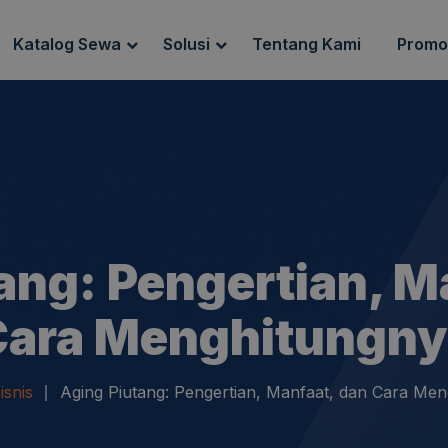
Katalog Sewa
Solusi
Tentang Kami
Promo
g Sewa
Endpoint Security
ewa
IT Network Setup
IT Asset Management
ang: Pengertian, M
Cara Menghitungny
isnis
Aging Piutang: Pengertian, Manfaat, dan Cara Me