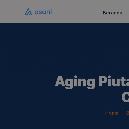
Beranda
Katalo
FAQ S
Aging Piut
Home
B