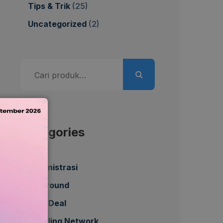
Tips & Trik
(25)
Uncategorized
(2)
Pencarian
untuk:
Categories
Administrasi
All Around
Best Deal
Bundling Network