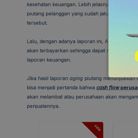
kesehatan keuangan. Lebih jelasnya, dengan l
piutang pelanggan yang sudah jatuh tempo seh
tersebut.
Lalu, dengan adanya laporan ini, Anda dapat 
akan terbayarkan sehingga dapat memprediksi 
laporan keuangan.
Jika hasil laporan
aging
piutang menunjukkan wa
bisa menjadi pertanda bahwa
cash flow
perusa
akan melambat atau perusahaan akan mengambil r
penjualannya.
sale