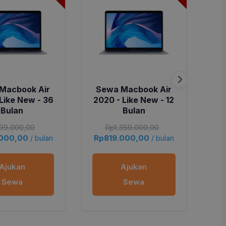
Macbook Air
Sewa Macbook Air
S
Like New - 36
2020 - Like New - 12
20
Bulan
Bulan
99.000,00
Rp
1.359.000,00
.000,00
Rp
819.000,00
Rp
/ bulan
/ bulan
Ajukan
Ajukan
Sewa
Sewa