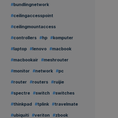
Sewa PC RAKITAN -
bundlingnetwork
Like New - 36 Bulan
ceilingaccesspoint
Rp
499.000,00
Rp
359.000,00
/ bulan
ceilingmountaccess
controllers
hp
komputer
Ajukan
Sewa
ewa Macbook Air
laptop
lenovo
macbook
20 - Like New - 18
Bulan
macbookair
meshrouter
Rp
1.129.000,00
monitor
network
pc
719.000,00
/ bulan
router
routers
ruijie
Ajukan
spectre
switch
switches
Sewa
thinkpad
tplink
travelmate
ubiquiti
veriton
zbook