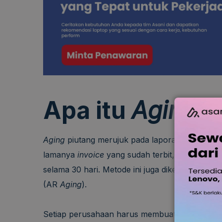
Apa itu
Aging
P
Aging
piutang merujuk pada laporan yang men
lamanya
invoice
yang sudah terbit, di mana ja
selama 30 hari. Metode ini juga dikenal dengan 
(AR
Aging
).
Setiap perusahaan harus membuat laporan seca