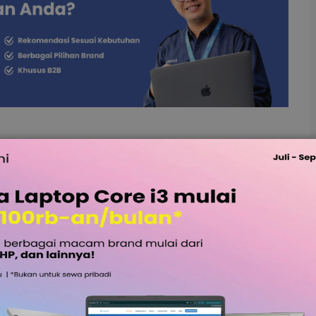
iutang?
gkategorikan piutang perusahaan berdasarkan
ngka waktu
invoice
tersebut sering direntangkan
istilah umur piutang atau
Account Receivable Aging
ra berkala karena dapat digunakan sebagai indikator