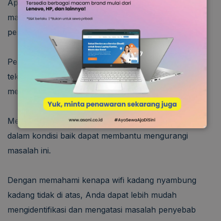
Apa penyebab sinyal wifi sering hilang? Kadang,
masalahnya bukan pada jaringan WiFi, tetapi pada
perangkat yang terhubung.
Perangkat yang sudah tua atau memiliki masalah
teknis bisa mengalami kesulitan dalam
mempertahankan koneksi yang stabil.
Memastikan perangkat Anda selalu diperbarui dan
dalam kondisi baik dapat membantu mengurangi
masalah ini.
Dengan memahami kenapa wifi kadang nyambung
kadang tidak di atas, Anda dapat lebih mudah
mengidentifikasi dan mengatasi masalah penyebab