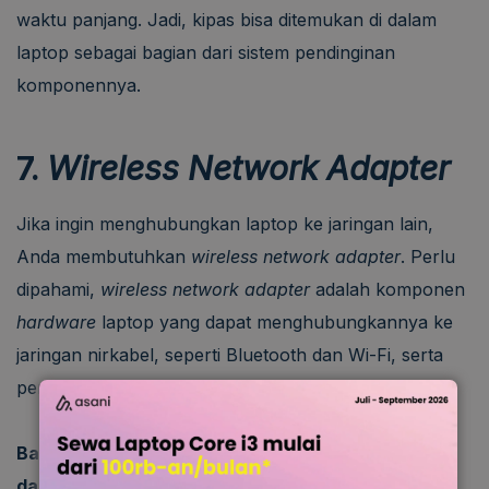
waktu panjang. Jadi, kipas bisa ditemukan di dalam
laptop sebagai bagian dari sistem pendinginan
komponennya.
7.
Wireless Network Adapter
Jika ingin menghubungkan laptop ke jaringan lain,
Anda membutuhkan
wireless network adapter
. Perlu
dipahami,
wireless network adapter
adalah komponen
hardware
laptop yang dapat menghubungkannya ke
jaringan nirkabel, seperti Bluetooth dan Wi-Fi, serta
perangkat lain, seperti
speaker
dan
smartphone
.
Baca Juga:
Penyebab Baterai Laptop Cepat Bocor
dan Cara Mengatasinya