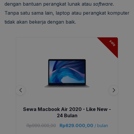
dengan bantuan perangkat lunak atau
software
.
Tanpa satu sama lain, laptop atau perangkat komputer
tidak akan bekerja dengan baik.
sale
Sewa Macbook Air 2020 - Like New -
24 Bulan
Rp
999.000,00
Rp
629.000,00
/ bulan