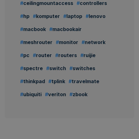
ceilingmountaccess
controllers
hp
komputer
laptop
lenovo
macbook
macbookair
meshrouter
monitor
network
pc
router
routers
ruijie
spectre
switch
switches
thinkpad
tplink
travelmate
ubiquiti
veriton
zbook