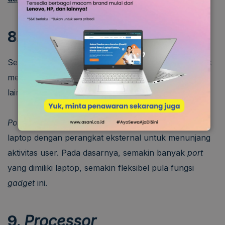
8. Port
Selain dengan jaringan, Anda memerlukan
port
untuk
menghubungkan laptop dengan perangkat eksternal
lain, seperti USB, Ethernet, dan HDMI.
Port
merupakan
hardware
yang menghubungkan
laptop dengan perangkat eksternal untuk menunjang
aktivitas user. Pada dasarnya, semakin banyak
port
yang dimiliki laptop, semakin fleksibel pula fungsi
gadget
ini.
9.
Processor