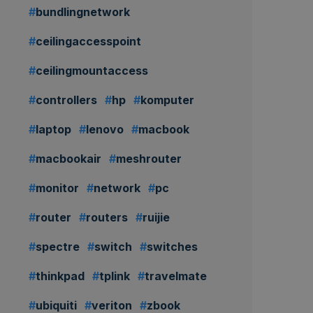
bundlingnetwork
Rp
499.000,00
Rp
359.000,00
/ bulan
ceilingaccesspoint
Ajukan
ceilingmountaccess
Sewa
ewa Macbook Air
controllers
hp
komputer
20 - Like New - 18
Bulan
laptop
lenovo
macbook
Rp
1.129.000,00
719.000,00
macbookair
meshrouter
/ bulan
monitor
network
pc
Ajukan
router
routers
ruijie
Sewa
spectre
switch
switches
thinkpad
tplink
travelmate
ubiquiti
veriton
zbook