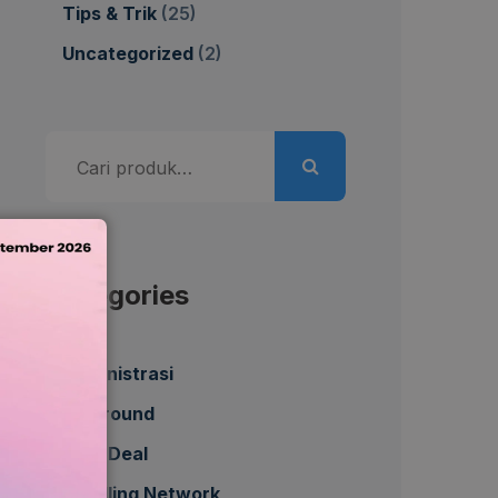
Tips & Trik
(25)
Uncategorized
(2)
Pencarian
untuk:
Categories
Administrasi
All Around
Best Deal
Bundling Network