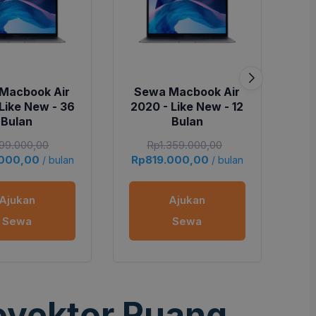
Macbook Air
Sewa Macbook Air
S
Like New - 36
2020 - Like New - 12
20
Bulan
Bulan
99.000,00
Rp
1.359.000,00
.000,00
Rp
819.000,00
Rp
/ bulan
/ bulan
Ajukan
Ajukan
Sewa
Sewa
oyektor Ruang