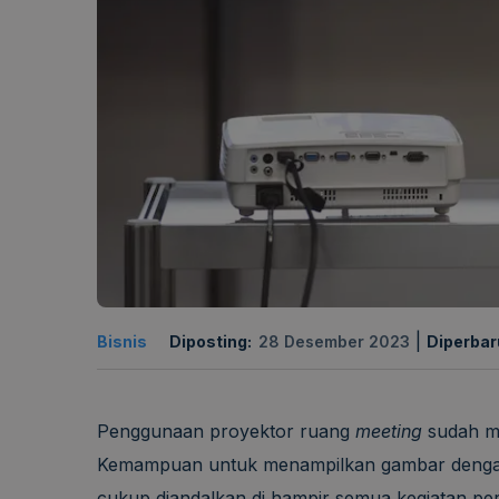
|
Bisnis
Diposting:
28 Desember 2023
Diperbar
Penggunaan proyektor ruang
meeting
sudah me
Kemampuan untuk menampilkan gambar denga
cukup diandalkan di hampir semua kegiatan pe