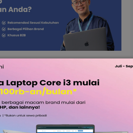
sahaan
royektor Ruang
di ruang
meeting
sangat penting ketika kegiatan
presentasi membutuhkan proyektor ruang
meeting