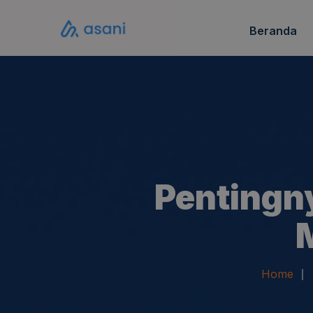
Beranda
Katalo
FAQ S
Pentingn
M
Home