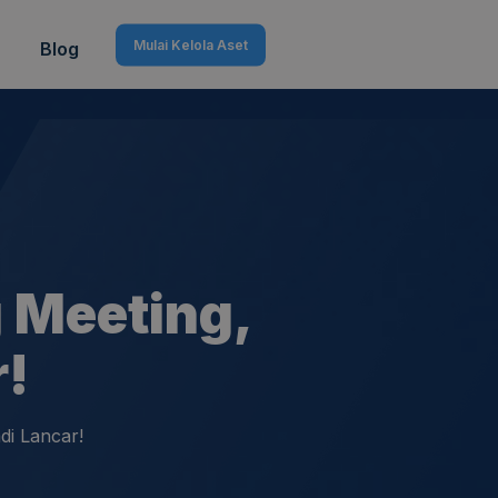
Mulai Kelola Aset
Blog
 Meeting,
r!
di Lancar!