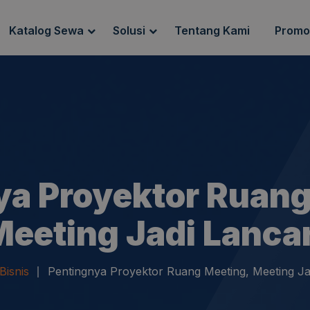
Katalog Sewa
Solusi
Tentang Kami
Promo
g Sewa
Endpoint Security
ewa
IT Network Setup
IT Asset Management
ya Proyektor Ruang
eeting Jadi Lanca
Bisnis
Pentingnya Proyektor Ruang Meeting, Meeting Ja