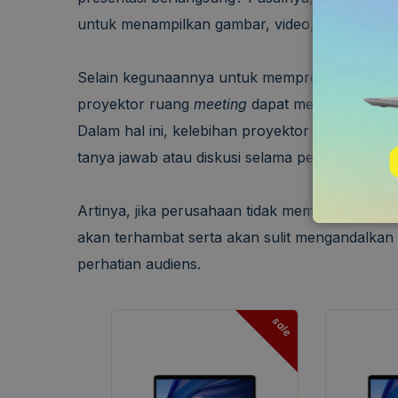
untuk menampilkan gambar, video, maupun data-
Selain kegunaannya untuk memproyeksikan dat
proyektor ruang
meeting
dapat membantu suatu
Dalam hal ini, kelebihan proyektor ruang
meeti
tanya jawab atau diskusi selama pemaparan be
Artinya, jika perusahaan tidak memiliki proyek
akan terhambat serta akan sulit mengandalk
perhatian audiens.
sale