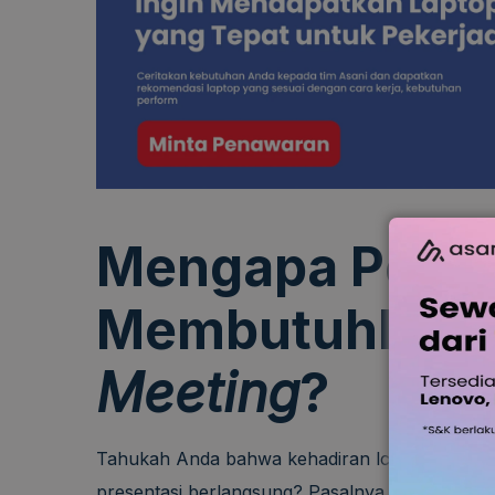
Mengapa Peru
Membutuhkan P
Meeting
?
Tahukah Anda bahwa kehadiran lcd proyektor 
presentasi berlangsung? Pasalnya, kegiatan 