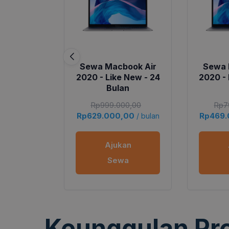
Sewa Macbook Air
Sewa 
2020 - Like New - 24
2020 - 
Bulan
Rp
999.000,00
Rp
7
Rp
629.000,00
Rp
469
/ bulan
Ajukan
Sewa
Keunggulan Pr