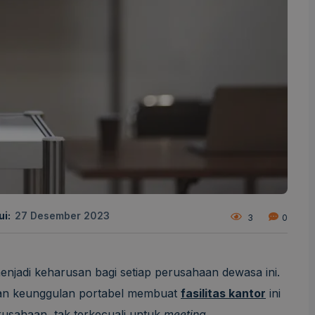
ui:
27 Desember 2023
3
0
njadi keharusan bagi setiap perusahaan dewasa ini.
n keunggulan portabel membuat
fasilitas kantor
ini
rusahaan, tak terkecuali untuk
meeting
.