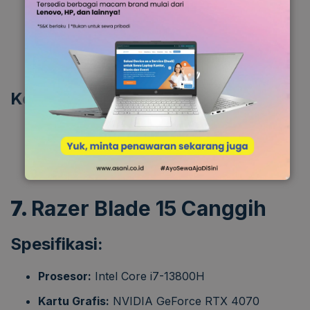
Layar besar dan berkualitas tinggi.
Kinerja GPU yang sangat baik untuk rendering
3D.
Kekurangan:
Berat dan tidak mudah dibawa.
Harga cukup mahal.
7.
Razer Blade 15 Canggih
Spesifikasi:
Prosesor:
Intel Core i7-13800H
Kartu Grafis:
NVIDIA GeForce RTX 4070