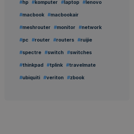
hp
komputer
laptop
lenovo
macbook
macbookair
meshrouter
monitor
network
pc
router
routers
ruijie
spectre
switch
switches
thinkpad
tplink
travelmate
ubiquiti
veriton
zbook