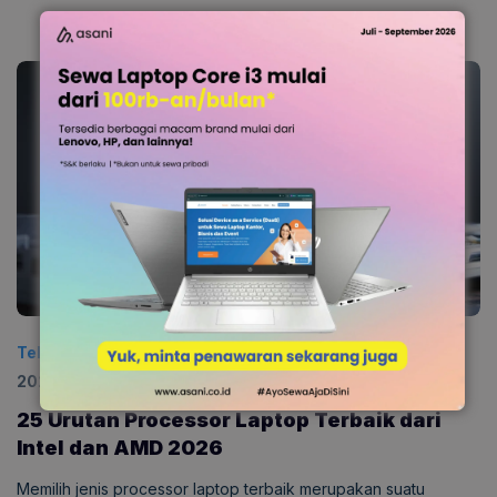
Teknologi
Diposting:
15 Februari 2026
|
Diperbarui:
1 Juli
2026
0
25 Urutan Processor Laptop Terbaik dari
Intel dan AMD 2026
Memilih jenis processor laptop terbaik merupakan suatu