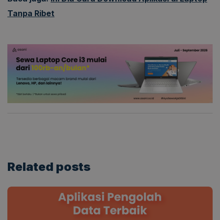
Tanpa Ribet
Related
posts