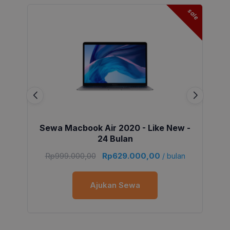
sale
Sewa Macbook Air 2020 - Like New -
24 Bulan
Rp
999.000,00
Rp
629.000,00
/ bulan
Ajukan Sewa