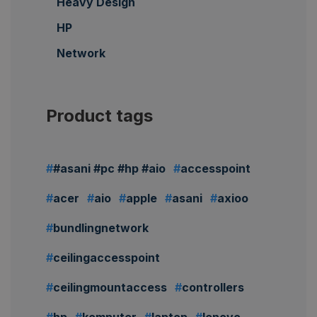
Heavy Design
HP
Network
Product tags
#asani #pc #hp #aio
accesspoint
acer
aio
apple
asani
axioo
bundlingnetwork
ceilingaccesspoint
ceilingmountaccess
controllers
hp
komputer
laptop
lenovo