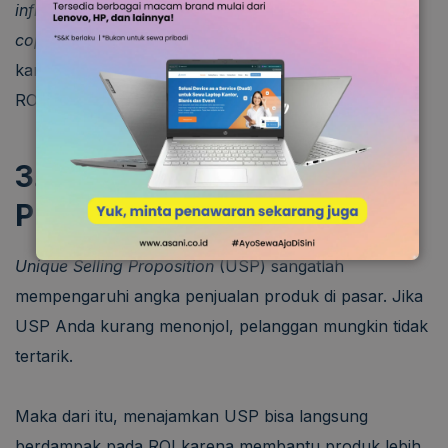
influencer marketing
,
email campaign
, atau
copywriting
yang tepat sasaran. Semakin relevan
kampanye yang Anda jalankan, semakin tinggi pula
ROI yang Anda hasilkan.
3. Renungkan Kembali USP
Produk dan Perusahaan
Unique Selling Proposition
(USP) sangatlah
mempengaruhi angka penjualan produk di pasar. Jika
USP Anda kurang menonjol, pelanggan mungkin tidak
tertarik.
Maka dari itu, menajamkan USP bisa langsung
berdampak pada ROI karena membantu produk lebih