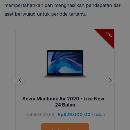
mempertahankan dan menghasilkan pendapatan dari
aset berwujud untuk periode tertentu.
sale
Sewa Macbook Air 2020 - Like New -
24 Bulan
Rp
999.000,00
Rp
629.000,00
/ bulan