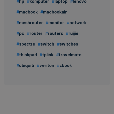
hp
komputer
laptop
lenovo
macbook
macbookair
meshrouter
monitor
network
pc
router
routers
ruijie
spectre
switch
switches
thinkpad
tplink
travelmate
ubiquiti
veriton
zbook