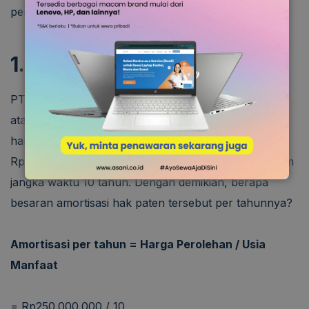
perhitungannya.
1. Contoh Amortisasi
PT Semarak Raya berhasil memperoleh hak paten
atas penciptaan sebuah
software
. Adapun besaran
harga perolehan hak paten tersebut adalah
Rp250.000.000. Hak paten tersebut akan susut dalam
jangka waktu 10 tahun. Dengan demikian, berapa
besaran amortisasi hak paten tersebut per tahunnya?
Amortisasi per tahun = Harga Perolehan / Usia
Manfaat
= Rp250.000.000 / 10