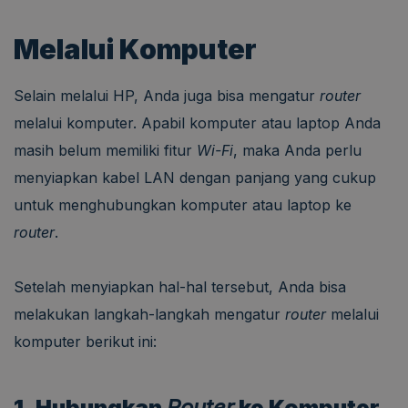
Melalui Komputer
Selain melalui HP, Anda juga bisa mengatur
router
melalui komputer. Apabil komputer atau laptop Anda
masih belum memiliki fitur
Wi-Fi
, maka Anda perlu
menyiapkan kabel LAN dengan panjang yang cukup
untuk menghubungkan komputer atau laptop ke
router
.
Setelah menyiapkan hal-hal tersebut, Anda bisa
melakukan langkah-langkah mengatur
router
melalui
komputer berikut ini:
1. Hubungkan
Router
ke Komputer