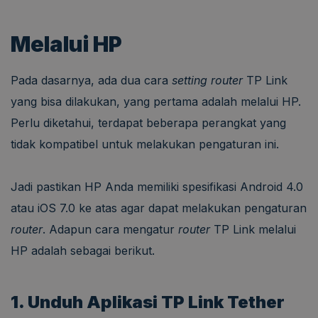
Melalui HP
Pada dasarnya, ada dua cara
setting router
TP Link
yang bisa dilakukan, yang pertama adalah melalui HP.
Perlu diketahui, terdapat beberapa perangkat yang
tidak kompatibel untuk melakukan pengaturan ini.
Jadi pastikan HP Anda memiliki spesifikasi Android 4.0
atau iOS 7.0 ke atas agar dapat melakukan pengaturan
router
. Adapun cara mengatur
router
TP Link melalui
HP adalah sebagai berikut.
1. Unduh Aplikasi TP Link Tether