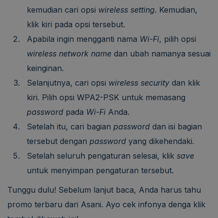
kemudian cari opsi
wireless setting
. Kemudian,
klik kiri pada opsi tersebut.
Apabila ingin mengganti nama
Wi-Fi
, pilih opsi
wireless network name
dan ubah namanya sesuai
keinginan.
Selanjutnya, cari opsi
wireless security
dan klik
kiri. Pilih opsi WPA2-PSK untuk memasang
password
pada
Wi-Fi
Anda.
Setelah itu, cari bagian
password
dan isi bagian
tersebut dengan
password
yang dikehendaki.
Setelah seluruh pengaturan selesai, klik
save
untuk menyimpan pengaturan tersebut.
Tunggu dulu! Sebelum lanjut baca, Anda harus tahu
promo terbaru dari Asani. Ayo cek infonya denga klik