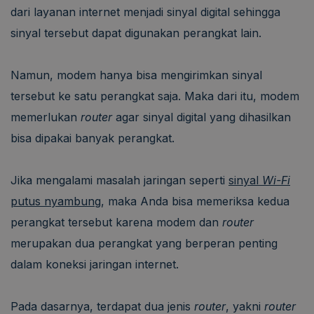
dari layanan internet menjadi sinyal digital sehingga
sinyal tersebut dapat digunakan perangkat lain.
Namun, modem hanya bisa mengirimkan sinyal
tersebut ke satu perangkat saja. Maka dari itu, modem
memerlukan
router
agar sinyal digital yang dihasilkan
bisa dipakai banyak perangkat.
Jika mengalami masalah jaringan seperti
sinyal
Wi-Fi
putus nyambung
, maka Anda bisa memeriksa kedua
perangkat tersebut karena modem dan
router
merupakan dua perangkat yang berperan penting
dalam koneksi jaringan internet.
Pada dasarnya, terdapat dua jenis
router
, yakni
router