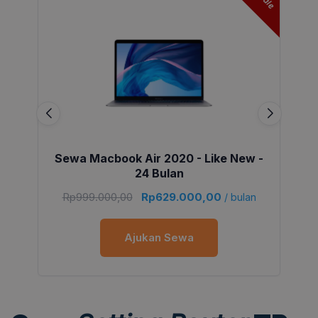
sale
Sewa Macbook Air 2020 - Like New -
24 Bulan
Rp
999.000,00
Rp
629.000,00
/ bulan
Ajukan Sewa