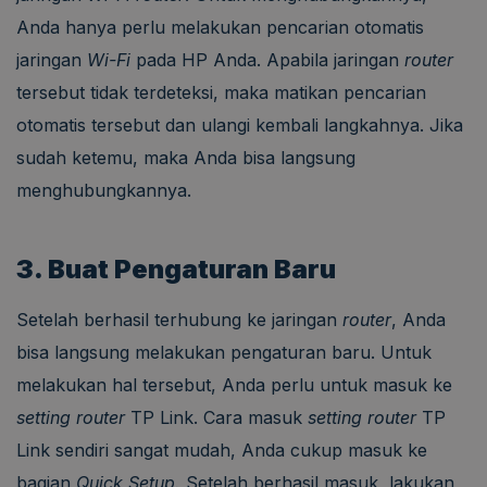
Anda hanya perlu melakukan pencarian otomatis
jaringan
Wi-Fi
pada HP Anda. Apabila jaringan
router
tersebut tidak terdeteksi, maka matikan pencarian
otomatis tersebut dan ulangi kembali langkahnya. Jika
sudah ketemu, maka Anda bisa langsung
menghubungkannya.
3. Buat Pengaturan Baru
Setelah berhasil terhubung ke jaringan
router
, Anda
bisa langsung melakukan pengaturan baru. Untuk
melakukan hal tersebut, Anda perlu untuk masuk ke
setting router
TP Link. Cara masuk
setting router
TP
Link sendiri sangat mudah, Anda cukup masuk ke
bagian
Quick Setup.
Setelah berhasil masuk, lakukan