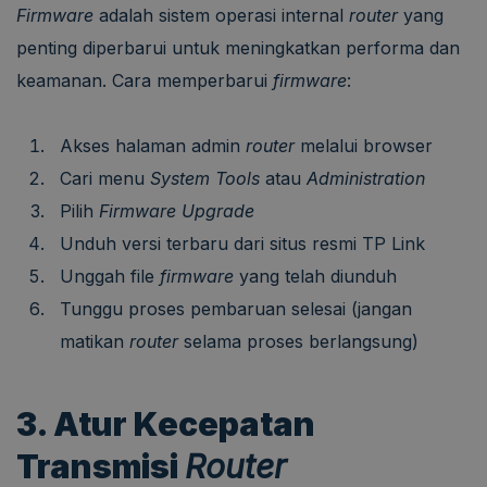
Firmware
adalah sistem operasi internal
router
yang
penting diperbarui untuk meningkatkan performa dan
keamanan. Cara memperbarui
firmware
:
Akses halaman admin
router
melalui browser
Cari menu
System Tools
atau
Administration
Pilih
Firmware Upgrade
Unduh versi terbaru dari situs resmi TP Link
Unggah file
firmware
yang telah diunduh
Tunggu proses pembaruan selesai (jangan
matikan
router
selama proses berlangsung)
3. Atur Kecepatan
Transmisi
Router