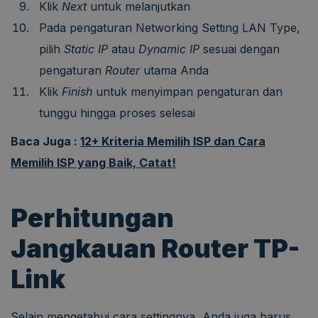
Klik
Next
untuk melanjutkan
Pada pengaturan Networking Setting LAN Type,
pilih
Static IP
atau
Dynamic IP
sesuai dengan
pengaturan
Router
utama Anda
Klik
Finish
untuk menyimpan pengaturan dan
tunggu hingga proses selesai
Baca Juga :
12+ Kriteria Memilih ISP dan Cara
Memilih ISP yang Baik, Catat!
Perhitungan
Jangkauan Router TP-
Link
Selain mengetahui cara settingnya, Anda juga harus