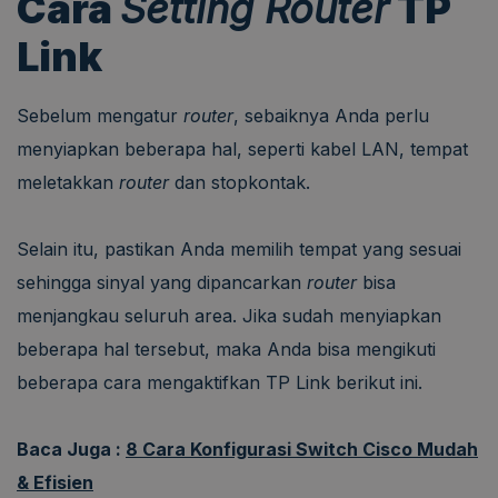
Cara
Setting Router
TP
Link
Sebelum mengatur
router
, sebaiknya Anda perlu
menyiapkan beberapa hal, seperti kabel LAN, tempat
meletakkan
router
dan stopkontak.
Selain itu, pastikan Anda memilih tempat yang sesuai
sehingga sinyal yang dipancarkan
router
bisa
menjangkau seluruh area. Jika sudah menyiapkan
beberapa hal tersebut, maka Anda bisa mengikuti
beberapa cara mengaktifkan TP Link berikut ini.
Baca Juga :
8 Cara Konfigurasi Switch Cisco Mudah
& Efisien