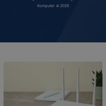
Komputer di 2026